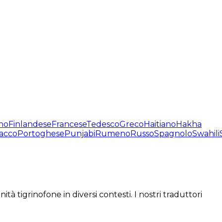
no
Finlandese
Francese
Tedesco
Greco
Haitiano
Hakha
acco
Portoghese
Punjabi
Rumeno
Russo
Spagnolo
Swahili
à tigrinofone in diversi contesti. I nostri traduttori