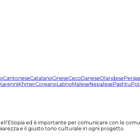
no
Cantonese
Catalano
Cinese
Ceco
Danese
Olandese
Persia
Karenni
Khmer
Coreano
Latino
Malese
Nepalese
Pashtu
Pol
dell'Etiopia ed è importante per comunicare con le comunit
arezza e il giusto tono culturale in ogni progetto.