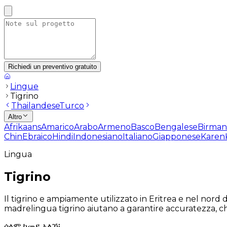
Richiedi un preventivo gratuito
Lingue
Tigrino
Thailandese
Turco
Altro
Afrikaans
Amarico
Arabo
Armeno
Basco
Bengalese
Birma
Chin
Ebraico
Hindi
Indonesiano
Italiano
Giapponese
Karen
Lingua
Tigrino
Il tigrino e ampiamente utilizzato in Eritrea e nel nord 
madrelingua tigrino aiutano a garantire accuratezza, chi
ሰላም ከመይ ኣለኻ፧