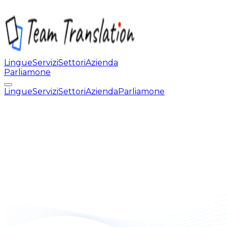
Lingue
Servizi
Settori
Azienda
Parliamone
Lingue
Servizi
Settori
Azienda
Parliamone