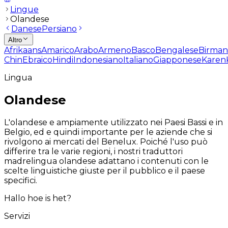
Lingue
Olandese
Danese
Persiano
Altro
Afrikaans
Amarico
Arabo
Armeno
Basco
Bengalese
Birma
Chin
Ebraico
Hindi
Indonesiano
Italiano
Giapponese
Karen
Lingua
Olandese
L'olandese e ampiamente utilizzato nei Paesi Bassi e in
Belgio, ed e quindi importante per le aziende che si
rivolgono ai mercati del Benelux. Poiché l'uso può
differire tra le varie regioni, i nostri traduttori
madrelingua olandese adattano i contenuti con le
scelte linguistiche giuste per il pubblico e il paese
specifici.
Hallo hoe is het?
Servizi