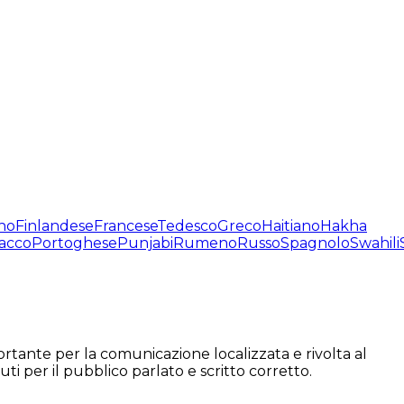
no
Finlandese
Francese
Tedesco
Greco
Haitiano
Hakha
acco
Portoghese
Punjabi
Rumeno
Russo
Spagnolo
Swahili
rtante per la comunicazione localizzata e rivolta al
ti per il pubblico parlato e scritto corretto.