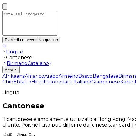
Richiedi un preventivo gratuito
Lingue
Cantonese
Birmano
Catalano
Altro
Afrikaans
Amarico
Arabo
Armeno
Basco
Bengalese
Birma
Chin
Ebraico
Hindi
Indonesiano
Italiano
Giapponese
Karen
Lingua
Cantonese
Il cantonese e ampiamente utilizzato a Hong Kong, Macao
cliente. Poiché l'uso può differire dal cinese standard, 
哈囉，你好嗎？