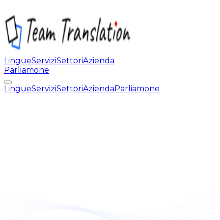
Lingue
Servizi
Settori
Azienda
Parliamone
Lingue
Servizi
Settori
Azienda
Parliamone