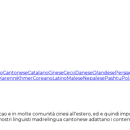
no
Cantonese
Catalano
Cinese
Ceco
Danese
Olandese
Persia
Karenni
Khmer
Coreano
Latino
Malese
Nepalese
Pashtu
Pol
 e in molte comunità cinesi all'estero, ed e quindi impo
i nostri linguisti madrelingua cantonese adattano i contenu