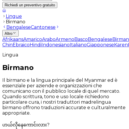
Richiedi un preventivo gratuito
Lingue
Birmano
Bengalese
Cantonese
Altro
Afrikaans
Amarico
Arabo
Armeno
Basco
Bengalese
Birma
Chin
Ebraico
Hindi
Indonesiano
Italiano
Giapponese
Karen
Lingua
Birmano
Il birmano e la lingua principale del Myanmar ed è
essenziale per aziende e organizzazioni che
comunicano con il pubblico locale di quel mercato.
Quando scrittura, tono e uso locale richiedono
particolare cura, i nostri traduttori madrelingua
birmano offrono traduzioni accurate e culturalmente
appropriate.
ဟယ်လိုနေကောင်းလား?