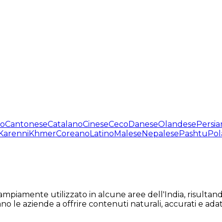
no
Cantonese
Catalano
Cinese
Ceco
Danese
Olandese
Persia
Karenni
Khmer
Coreano
Latino
Malese
Nepalese
Pashtu
Pol
 ampiamente utilizzato in alcune aree dell'India, risulta
no le aziende a offrire contenuti naturali, accurati e adat