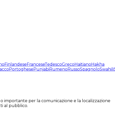
no
Finlandese
Francese
Tedesco
Greco
Haitiano
Hakha
acco
Portoghese
Punjabi
Rumeno
Russo
Spagnolo
Swahili
ndo importante per la comunicazione e la localizzazione
ti al pubblico.