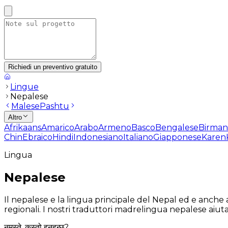
Richiedi un preventivo gratuito
Lingue
Nepalese
Malese
Pashtu
Altro
Afrikaans
Amarico
Arabo
Armeno
Basco
Bengalese
Birma
Chin
Ebraico
Hindi
Indonesiano
Italiano
Giapponese
Karen
Lingua
Nepalese
Il nepalese e la lingua principale del Nepal ed e anche
regionali. I nostri traduttori madrelingua nepalese aiuta
नमस्ते, कस्तो हुनुहुन्छ?