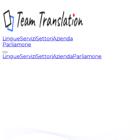
Lingue
Servizi
Settori
Azienda
Parliamone
Lingue
Servizi
Settori
Azienda
Parliamone