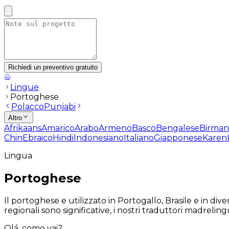
Richiedi un preventivo gratuito
Lingue
Portoghese
Polacco
Punjabi
Altro
Afrikaans
Amarico
Arabo
Armeno
Basco
Bengalese
Birma
Chin
Ebraico
Hindi
Indonesiano
Italiano
Giapponese
Karen
Lingua
Portoghese
Il portoghese e utilizzato in Portogallo, Brasile e in di
regionali sono significative, i nostri traduttori madrelin
Olá, como vai?