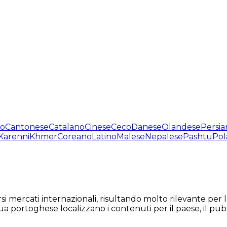
no
Cantonese
Catalano
Cinese
Ceco
Danese
Olandese
Persia
Karenni
Khmer
Coreano
Latino
Malese
Nepalese
Pashtu
Pol
versi mercati internazionali, risultando molto rilevante p
gua portoghese localizzano i contenuti per il paese, il pubb