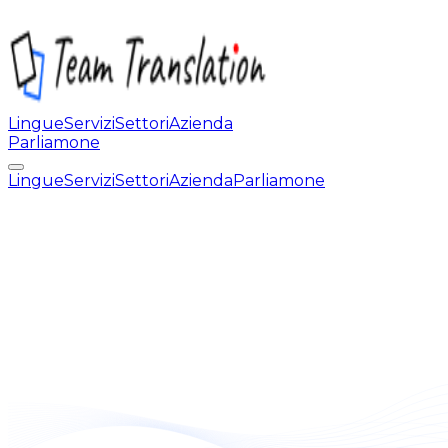
Lingue
Servizi
Settori
Azienda
Parliamone
Lingue
Servizi
Settori
Azienda
Parliamone