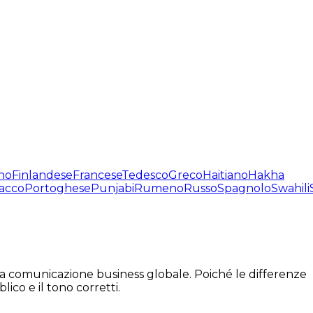
no
Finlandese
Francese
Tedesco
Greco
Haitiano
Hakha
acco
Portoghese
Punjabi
Rumeno
Russo
Spagnolo
Swahili
er la comunicazione business globale. Poiché le differenze
lico e il tono corretti.